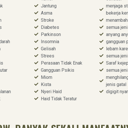
ak
Jantung
menjaga st
Asma
bekerja ke
n
Stroke
menambah
s
Diabetes
semua jeni
s
Parkinson
anyang an
darah
Insomnia
gangguan 
a
Gelisah
lebam kare
Strees
semua jeni
is
Perasaan Tidak Enak
Saraf kejep
utar
Gangguan Psikis
semua jeni
Miom
menghilang
Kista
jenis gatal
lanan
Nyeri Haid
digigit ny
k
Haid Tidak Teratur