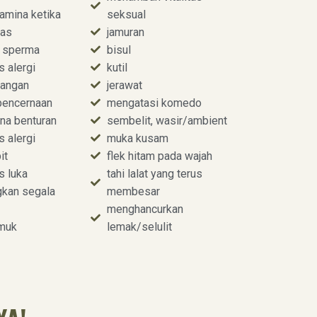
amina ketika
seksual
ras
jamuran
 sperma
bisul
s alergi
kutil
yangan
jerawat
pencernaan
mengatasi komedo
na benturan
sembelit, wasir/ambient
s alergi
muka kusam
it
flek hitam pada wajah
s luka
tahi lalat yang terus
kan segala
membesar
menghancurkan
amuk
lemak/selulit