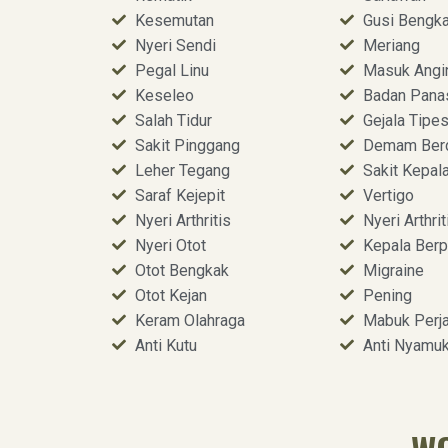
Kesemutan
Gusi Bengk
Nyeri Sendi
Meriang
Pegal Linu
Masuk Angi
Keseleo
Badan Pana
Salah Tidur
Gejala Tipe
Sakit Pinggang
Demam Ber
Leher Tegang
Sakit Kepal
Saraf Kejepit
Vertigo
Nyeri Arthritis
Nyeri Arthrit
Nyeri Otot
Kepala Berp
Otot Bengkak
Migraine
Otot Kejan
Pening
Keram Olahraga
Mabuk Perja
Anti Kutu
Anti Nyamu