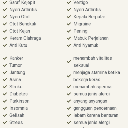
Saraf Kejepit
Vertigo
Nyeri Arthritis
Nyeri Arthritis
Nyeri Otot
Kepala Berputar
Otot Bengkak
Migraine
Otot Kejan
Pening
Keram Olahraga
Mabuk Perjalanan
Anti Kutu
Anti Nyamuk
Kanker
menambah vitalitas
Tumor
seksual
Jantung
menjaga stamina ketika
Asma
bekerja keras
Stroke
menambah sperma
Diabetes
semua jenis alergi
Parkinson
anyang anyangan
Insomnia
gangguan pencernaan
Gelisah
lebam karena benturan
Strees
semua jenis alergi