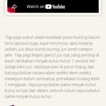
Tiap pagi subuh dalam keadaan perut kosong balum
terisi apa pun juga, saya minum jus, apel, kadang
seledri, jus daun kumis kucing, jus sereh campur
jahe. Tiap pagi begitu ganti2 jus nya, yang penting di
kasih tambahan minyak kutus kutus 1 sendok teh
setiap bikin jus. Hasilnya nyeri di perut hilang, dan
batunya keluar secara alami sedikit demi sedikit,
meskipun belum semuanya, pemakaian kurang lebih
1 mingguan. Saya pengobatan pakai minyak kutus
kutus ini luar dan dalam, seluruh tubuh saya kubaluri
sama minyak kutus kutus.