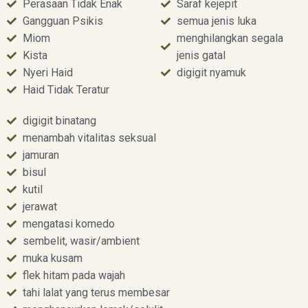
Perasaan Tidak Enak
Saraf kejepit
Gangguan Psikis
semua jenis luka
Miom
menghilangkan segala
Kista
jenis gatal
Nyeri Haid
digigit nyamuk
Haid Tidak Teratur
digigit binatang
menambah vitalitas seksual
jamuran
bisul
kutil
jerawat
mengatasi komedo
sembelit, wasir/ambient
muka kusam
flek hitam pada wajah
tahi lalat yang terus membesar