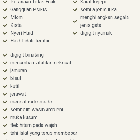
Perasaan Tidak Enak
Saraf kejepit
Gangguan Psikis
semua jenis luka
Miom
menghilangkan segala
Kista
jenis gatal
Nyeri Haid
digigit nyamuk
Haid Tidak Teratur
digigit binatang
menambah vitalitas seksual
jamuran
bisul
kutil
jerawat
mengatasi komedo
sembelit, wasir/ambient
muka kusam
flek hitam pada wajah
tahi lalat yang terus membesar