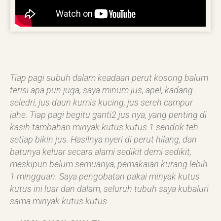
Tiap pagi subuh dalam keadaan perut kosong balum
terisi apa pun juga, saya minum jus, apel, kadang
seledri, jus daun kumis kucing, jus sereh campur
jahe. Tiap pagi begitu ganti2 jus nya, yang penting di
kasih tambahan minyak kutus kutus 1 sendok teh
setiap bikin jus. Hasilnya nyeri di perut hilang, dan
batunya keluar secara alami sedikit demi sedikit,
meskipun belum semuanya, pemakaian kurang lebih
1 mingguan. Saya pengobatan pakai minyak kutus
kutus ini luar dan dalam, seluruh tubuh saya kubaluri
sama minyak kutus kutus.