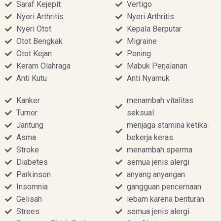
Saraf Kejepit
Vertigo
Nyeri Arthritis
Nyeri Arthritis
Nyeri Otot
Kepala Berputar
Otot Bengkak
Migraine
Otot Kejan
Pening
Keram Olahraga
Mabuk Perjalanan
Anti Kutu
Anti Nyamuk
Kanker
menambah vitalitas
Tumor
seksual
Jantung
menjaga stamina ketika
Asma
bekerja keras
Stroke
menambah sperma
Diabetes
semua jenis alergi
Parkinson
anyang anyangan
Insomnia
gangguan pencernaan
Gelisah
lebam karena benturan
Strees
semua jenis alergi