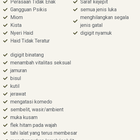
Perasaan Tidak Enak
Saraf kejepit
Gangguan Psikis
semua jenis luka
Miom
menghilangkan segala
Kista
jenis gatal
Nyeri Haid
digigit nyamuk
Haid Tidak Teratur
digigit binatang
menambah vitalitas seksual
jamuran
bisul
kutil
jerawat
mengatasi komedo
sembelit, wasir/ambient
muka kusam
flek hitam pada wajah
tahi lalat yang terus membesar