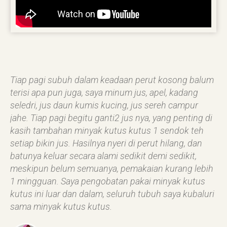
Tiap pagi subuh dalam keadaan perut kosong balum
terisi apa pun juga, saya minum jus, apel, kadang
seledri, jus daun kumis kucing, jus sereh campur
jahe. Tiap pagi begitu ganti2 jus nya, yang penting di
kasih tambahan minyak kutus kutus 1 sendok teh
setiap bikin jus. Hasilnya nyeri di perut hilang, dan
batunya keluar secara alami sedikit demi sedikit,
meskipun belum semuanya, pemakaian kurang lebih
1 mingguan. Saya pengobatan pakai minyak kutus
kutus ini luar dan dalam, seluruh tubuh saya kubaluri
sama minyak kutus kutus.