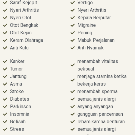
Saraf Kejepit
Vertigo
Nyeri Arthritis
Nyeri Arthritis
Nyeri Otot
Kepala Berputar
Otot Bengkak
Migraine
Otot Kejan
Pening
Keram Olahraga
Mabuk Perjalanan
Anti Kutu
Anti Nyamuk
Kanker
menambah vitalitas
Tumor
seksual
Jantung
menjaga stamina ketika
Asma
bekerja keras
Stroke
menambah sperma
Diabetes
semua jenis alergi
Parkinson
anyang anyangan
Insomnia
gangguan pencernaan
Gelisah
lebam karena benturan
Strees
semua jenis alergi