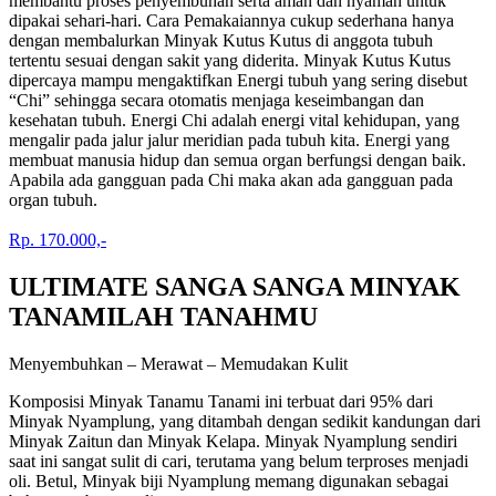
membantu proses penyembuhan serta aman dan nyaman untuk
dipakai sehari-hari. Cara Pemakaiannya cukup sederhana hanya
dengan membalurkan Minyak Kutus Kutus di anggota tubuh
tertentu sesuai dengan sakit yang diderita. Minyak Kutus Kutus
dipercaya mampu mengaktifkan Energi tubuh yang sering disebut
“Chi” sehingga secara otomatis menjaga keseimbangan dan
kesehatan tubuh. Energi Chi adalah energi vital kehidupan, yang
mengalir pada jalur jalur meridian pada tubuh kita. Energi yang
membuat manusia hidup dan semua organ berfungsi dengan baik.
Apabila ada gangguan pada Chi maka akan ada gangguan pada
organ tubuh.
Rp. 170.000,-
ULTIMATE SANGA SANGA MINYAK
TANAMILAH TANAHMU
Menyembuhkan – Merawat – Memudakan Kulit
Komposisi Minyak Tanamu Tanami ini terbuat dari 95% dari
Minyak Nyamplung, yang ditambah dengan sedikit kandungan dari
Minyak Zaitun dan Minyak Kelapa. Minyak Nyamplung sendiri
saat ini sangat sulit di cari, terutama yang belum terproses menjadi
oli. Betul, Minyak biji Nyamplung memang digunakan sebagai