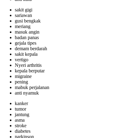
sakit gigi
sariawan
gusi bengkak
meriang
masuk angin
badan panas
gejala tipes
demam berdarah
sakit kepala
vertigo
Nyeri arthritis
kepala berputar
migraine
pening
mabuk perjalanan
anti nyamuk
kanker
tumor
jantung
asma
stroke
diabetes
parkinson