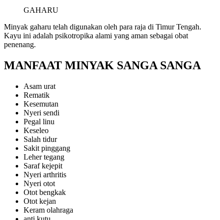
GAHARU
Minyak gaharu telah digunakan oleh para raja di Timur Tengah.
Kayu ini adalah psikotropika alami yang aman sebagai obat
penenang.
MANFAAT MINYAK SANGA SANGA
Asam urat
Rematik
Kesemutan
Nyeri sendi
Pegal linu
Keseleo
Salah tidur
Sakit pinggang
Leher tegang
Saraf kejepit
Nyeri arthritis
Nyeri otot
Otot bengkak
Otot kejan
Keram olahraga
anti kutu