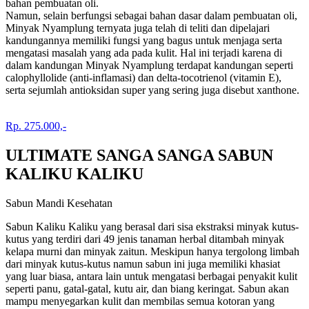
bahan pembuatan oli.
Namun, selain berfungsi sebagai bahan dasar dalam pembuatan oli,
Minyak Nyamplung ternyata juga telah di teliti dan dipelajari
kandungannya memiliki fungsi yang bagus untuk menjaga serta
mengatasi masalah yang ada pada kulit. Hal ini terjadi karena di
dalam kandungan Minyak Nyamplung terdapat kandungan seperti
calophyllolide (anti-inflamasi) dan delta-tocotrienol (vitamin E),
serta sejumlah antioksidan super yang sering juga disebut xanthone.
Rp. 275.000,-
ULTIMATE SANGA SANGA SABUN
KALIKU KALIKU
Sabun Mandi Kesehatan
Sabun Kaliku Kaliku yang berasal dari sisa ekstraksi minyak kutus-
kutus yang terdiri dari 49 jenis tanaman herbal ditambah minyak
kelapa murni dan minyak zaitun. Meskipun hanya tergolong limbah
dari minyak kutus-kutus namun sabun ini juga memiliki khasiat
yang luar biasa, antara lain untuk mengatasi berbagai penyakit kulit
seperti panu, gatal-gatal, kutu air, dan biang keringat. Sabun akan
mampu menyegarkan kulit dan membilas semua kotoran yang