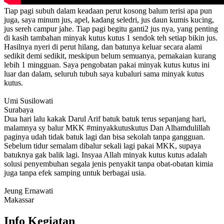
Tiap pagi subuh dalam keadaan perut kosong balum terisi apa pun
juga, saya minum jus, apel, kadang seledri, jus daun kumis kucing,
jus sereh campur jahe. Tiap pagi begitu ganti2 jus nya, yang penting
di kasih tambahan minyak kutus kutus 1 sendok teh setiap bikin jus.
Hasilnya nyeri di perut hilang, dan batunya keluar secara alami
sedikit demi sedikit, meskipun belum semuanya, pemakaian kurang
lebih 1 mingguan. Saya pengobatan pakai minyak kutus kutus ini
luar dan dalam, seluruh tubuh saya kubaluri sama minyak kutus
kutus.
Umi Susilowati
Surabaya
Dua hari lalu kakak Darul Arif batuk batuk terus sepanjang hari,
malamnya sy balur MKK #minyakkutuskutus Dan Alhamdulillah
paginya udah tidak batuk lagi dan bisa sekolah tanpa gangguan.
Sebelum tidur semalam dibalur sekali lagi pakai MKK, supaya
batuknya gak balik lagi. Insyaa Allah minyak kutus kutus adalah
solusi penyembuhan segala jenis penyakit tanpa obat-obatan kimia
juga tanpa efek samping untuk berbagai usia.
Jeung Ernawati
Makassar
Info Kegiatan