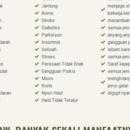
ak
Jantung
menjaga st
Asma
bekerja ke
n
Stroke
menambah
s
Diabetes
semua jeni
s
Parkinson
anyang an
darah
Insomnia
gangguan 
a
Gelisah
lebam kare
Strees
semua jeni
is
Perasaan Tidak Enak
Saraf kejep
utar
Gangguan Psikis
semua jeni
Miom
menghilang
Kista
jenis gatal
lanan
Nyeri Haid
digigit ny
k
Haid Tidak Teratur