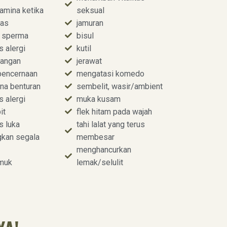
amina ketika
seksual
ras
jamuran
 sperma
bisul
s alergi
kutil
yangan
jerawat
pencernaan
mengatasi komedo
na benturan
sembelit, wasir/ambient
s alergi
muka kusam
it
flek hitam pada wajah
s luka
tahi lalat yang terus
kan segala
membesar
menghancurkan
amuk
lemak/selulit