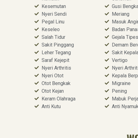
Kesemutan
Gusi Bengk
Nyeri Sendi
Meriang
Pegal Linu
Masuk Angi
Keseleo
Badan Pana
Salah Tidur
Gejala Tipe
Sakit Pinggang
Demam Ber
Leher Tegang
Sakit Kepal
Saraf Kejepit
Vertigo
Nyeri Arthritis
Nyeri Arthrit
Nyeri Otot
Kepala Berp
Otot Bengkak
Migraine
Otot Kejan
Pening
Keram Olahraga
Mabuk Perja
Anti Kutu
Anti Nyamu