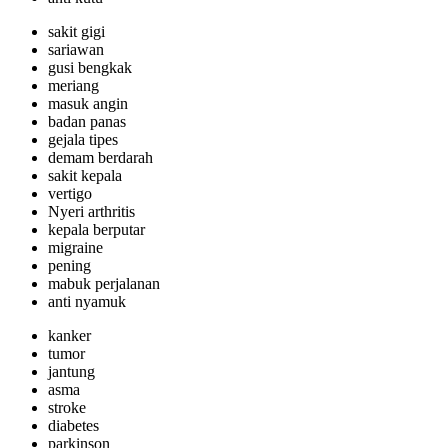
sakit gigi
sariawan
gusi bengkak
meriang
masuk angin
badan panas
gejala tipes
demam berdarah
sakit kepala
vertigo
Nyeri arthritis
kepala berputar
migraine
pening
mabuk perjalanan
anti nyamuk
kanker
tumor
jantung
asma
stroke
diabetes
parkinson