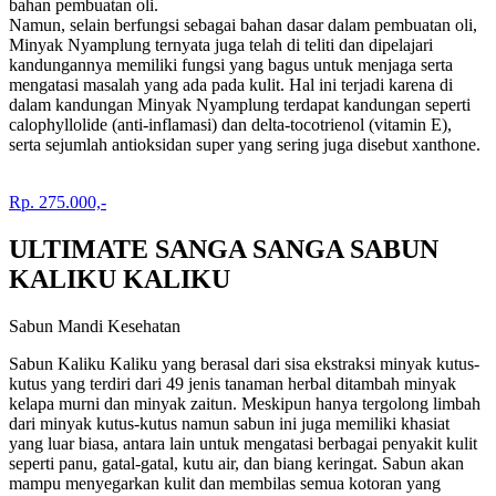
bahan pembuatan oli.
Namun, selain berfungsi sebagai bahan dasar dalam pembuatan oli,
Minyak Nyamplung ternyata juga telah di teliti dan dipelajari
kandungannya memiliki fungsi yang bagus untuk menjaga serta
mengatasi masalah yang ada pada kulit. Hal ini terjadi karena di
dalam kandungan Minyak Nyamplung terdapat kandungan seperti
calophyllolide (anti-inflamasi) dan delta-tocotrienol (vitamin E),
serta sejumlah antioksidan super yang sering juga disebut xanthone.
Rp. 275.000,-
ULTIMATE SANGA SANGA SABUN
KALIKU KALIKU
Sabun Mandi Kesehatan
Sabun Kaliku Kaliku yang berasal dari sisa ekstraksi minyak kutus-
kutus yang terdiri dari 49 jenis tanaman herbal ditambah minyak
kelapa murni dan minyak zaitun. Meskipun hanya tergolong limbah
dari minyak kutus-kutus namun sabun ini juga memiliki khasiat
yang luar biasa, antara lain untuk mengatasi berbagai penyakit kulit
seperti panu, gatal-gatal, kutu air, dan biang keringat. Sabun akan
mampu menyegarkan kulit dan membilas semua kotoran yang