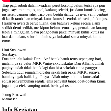
Tiap pagi subuh dalam keadaan perut kosong balum terisi apa pun
juga, saya minum jus, apel, kadang seledri, jus daun kumis kucing,
jus sereh campur jahe. Tiap pagi begitu ganti2 jus nya, yang penting
di kasih tambahan minyak kutus kutus 1 sendok teh setiap bikin jus.
Hasilnya nyeri di perut hilang, dan batunya keluar secara alami
sedikit demi sedikit, meskipun belum semuanya, pemakaian kurang
lebih 1 mingguan. Saya pengobatan pakai minyak kutus kutus ini
luar dan dalam, seluruh tubuh saya kubaluri sama minyak kutus
kutus.
Umi Susilowati
Surabaya
Dua hari lalu kakak Darul Arif batuk batuk terus sepanjang hari,
malamnya sy balur MKK #minyakkutuskutus Dan Alhamdulillah
paginya udah tidak batuk lagi dan bisa sekolah tanpa gangguan.
Sebelum tidur semalam dibalur sekali lagi pakai MKK, supaya
batuknya gak balik lagi. Insyaa Allah minyak kutus kutus adalah
solusi penyembuhan segala jenis penyakit tanpa obat-obatan kimia
juga tanpa efek samping untuk berbagai usia.
Jeung Ernawati
Makassar
Info Kegiatan