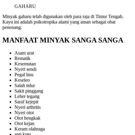
GAHARU
Minyak gaharu telah digunakan oleh para raja di Timur Tengah.
Kayu ini adalah psikotropika alami yang aman sebagai obat
penenang.
MANFAAT MINYAK SANGA SANGA
Asam urat
Rematik
Kesemutan
Nyeri sendi
Pegal linu
Keseleo
Salah tidur
Sakit pinggang
Leher tegang
Saraf kejepit
Nyeri arthritis
Nyeri otot
Otot bengkak
Otot kejan
Keram olahraga
anti kutu