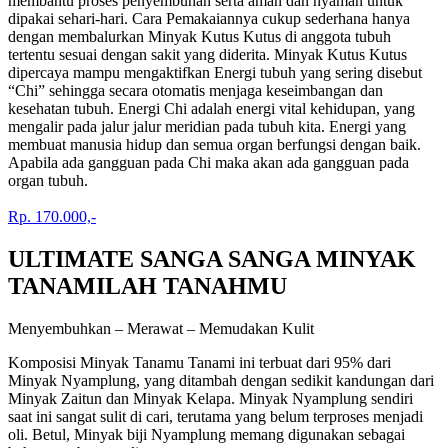
membantu proses penyembuhan serta aman dan nyaman untuk
dipakai sehari-hari. Cara Pemakaiannya cukup sederhana hanya
dengan membalurkan Minyak Kutus Kutus di anggota tubuh
tertentu sesuai dengan sakit yang diderita. Minyak Kutus Kutus
dipercaya mampu mengaktifkan Energi tubuh yang sering disebut
“Chi” sehingga secara otomatis menjaga keseimbangan dan
kesehatan tubuh. Energi Chi adalah energi vital kehidupan, yang
mengalir pada jalur jalur meridian pada tubuh kita. Energi yang
membuat manusia hidup dan semua organ berfungsi dengan baik.
Apabila ada gangguan pada Chi maka akan ada gangguan pada
organ tubuh.
Rp. 170.000,-
ULTIMATE SANGA SANGA MINYAK
TANAMILAH TANAHMU
Menyembuhkan – Merawat – Memudakan Kulit
Komposisi Minyak Tanamu Tanami ini terbuat dari 95% dari
Minyak Nyamplung, yang ditambah dengan sedikit kandungan dari
Minyak Zaitun dan Minyak Kelapa. Minyak Nyamplung sendiri
saat ini sangat sulit di cari, terutama yang belum terproses menjadi
oli. Betul, Minyak biji Nyamplung memang digunakan sebagai