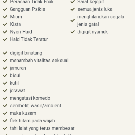
Perasaan Tidak Enak
Saraf kejepit
Gangguan Psikis
semua jenis luka
Miom
menghilangkan segala
Kista
jenis gatal
Nyeri Haid
digigit nyamuk
Haid Tidak Teratur
digigit binatang
menambah vitalitas seksual
jamuran
bisul
kutil
jerawat
mengatasi komedo
sembelit, wasir/ambient
muka kusam
flek hitam pada wajah
tahi lalat yang terus membesar