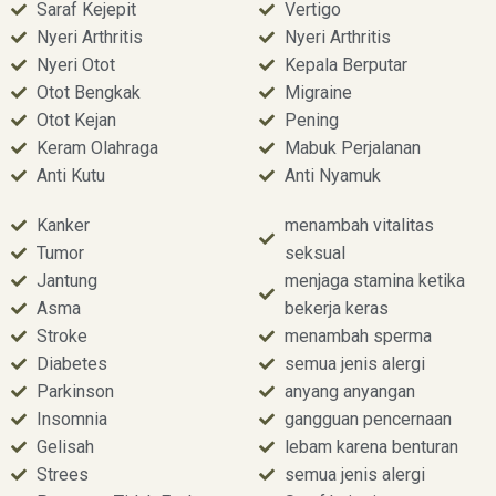
Saraf Kejepit
Vertigo
Nyeri Arthritis
Nyeri Arthritis
Nyeri Otot
Kepala Berputar
Otot Bengkak
Migraine
Otot Kejan
Pening
Keram Olahraga
Mabuk Perjalanan
Anti Kutu
Anti Nyamuk
Kanker
menambah vitalitas
Tumor
seksual
Jantung
menjaga stamina ketika
Asma
bekerja keras
Stroke
menambah sperma
Diabetes
semua jenis alergi
Parkinson
anyang anyangan
Insomnia
gangguan pencernaan
Gelisah
lebam karena benturan
Strees
semua jenis alergi