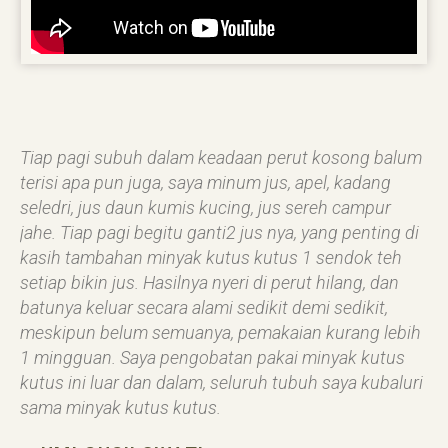
Tiap pagi subuh dalam keadaan perut kosong balum
terisi apa pun juga, saya minum jus, apel, kadang
seledri, jus daun kumis kucing, jus sereh campur
jahe. Tiap pagi begitu ganti2 jus nya, yang penting di
kasih tambahan minyak kutus kutus 1 sendok teh
setiap bikin jus. Hasilnya nyeri di perut hilang, dan
batunya keluar secara alami sedikit demi sedikit,
meskipun belum semuanya, pemakaian kurang lebih
1 mingguan. Saya pengobatan pakai minyak kutus
kutus ini luar dan dalam, seluruh tubuh saya kubaluri
sama minyak kutus kutus.