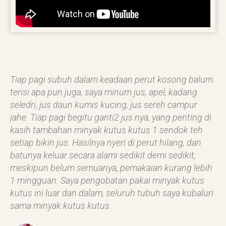
Tiap pagi subuh dalam keadaan perut kosong balum
terisi apa pun juga, saya minum jus, apel, kadang
seledri, jus daun kumis kucing, jus sereh campur
jahe. Tiap pagi begitu ganti2 jus nya, yang penting di
kasih tambahan minyak kutus kutus 1 sendok teh
setiap bikin jus. Hasilnya nyeri di perut hilang, dan
batunya keluar secara alami sedikit demi sedikit,
meskipun belum semuanya, pemakaian kurang lebih
1 mingguan. Saya pengobatan pakai minyak kutus
kutus ini luar dan dalam, seluruh tubuh saya kubaluri
sama minyak kutus kutus.