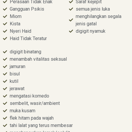
Perasaan Tidak Enak
Saraf kejepit
Gangguan Psikis
semua jenis luka
Miom
menghilangkan segala
Kista
jenis gatal
Nyeri Haid
digigit nyamuk
Haid Tidak Teratur
digigit binatang
menambah vitalitas seksual
jamuran
bisul
kutil
jerawat
mengatasi komedo
sembelit, wasir/ambient
muka kusam
flek hitam pada wajah
tahi lalat yang terus membesar