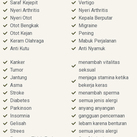
Saraf Kejepit
Vertigo
Nyeri Arthritis
Nyeri Arthritis
Nyeri Otot
Kepala Berputar
Otot Bengkak
Migraine
Otot Kejan
Pening
Keram Olahraga
Mabuk Perjalanan
Anti Kutu
Anti Nyamuk
Kanker
menambah vitalitas
Tumor
seksual
Jantung
menjaga stamina ketika
Asma
bekerja keras
Stroke
menambah sperma
Diabetes
semua jenis alergi
Parkinson
anyang anyangan
Insomnia
gangguan pencernaan
Gelisah
lebam karena benturan
Strees
semua jenis alergi