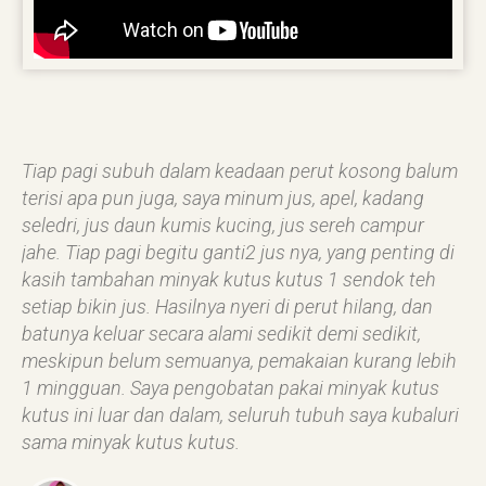
Tiap pagi subuh dalam keadaan perut kosong balum
terisi apa pun juga, saya minum jus, apel, kadang
seledri, jus daun kumis kucing, jus sereh campur
jahe. Tiap pagi begitu ganti2 jus nya, yang penting di
kasih tambahan minyak kutus kutus 1 sendok teh
setiap bikin jus. Hasilnya nyeri di perut hilang, dan
batunya keluar secara alami sedikit demi sedikit,
meskipun belum semuanya, pemakaian kurang lebih
1 mingguan. Saya pengobatan pakai minyak kutus
kutus ini luar dan dalam, seluruh tubuh saya kubaluri
sama minyak kutus kutus.