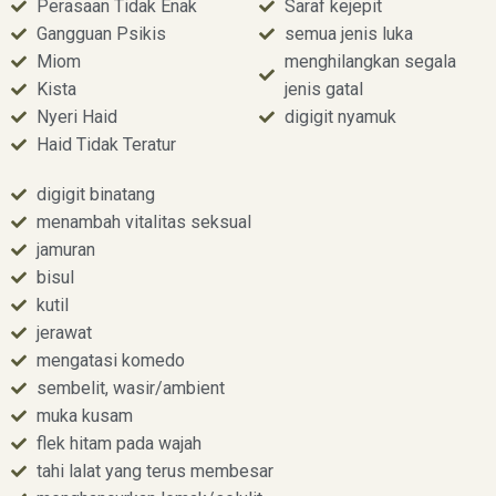
Perasaan Tidak Enak
Saraf kejepit
Gangguan Psikis
semua jenis luka
Miom
menghilangkan segala
Kista
jenis gatal
Nyeri Haid
digigit nyamuk
Haid Tidak Teratur
digigit binatang
menambah vitalitas seksual
jamuran
bisul
kutil
jerawat
mengatasi komedo
sembelit, wasir/ambient
muka kusam
flek hitam pada wajah
tahi lalat yang terus membesar