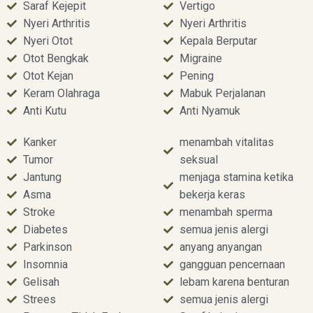
Saraf Kejepit
Vertigo
Nyeri Arthritis
Nyeri Arthritis
Nyeri Otot
Kepala Berputar
Otot Bengkak
Migraine
Otot Kejan
Pening
Keram Olahraga
Mabuk Perjalanan
Anti Kutu
Anti Nyamuk
Kanker
menambah vitalitas
Tumor
seksual
Jantung
menjaga stamina ketika
Asma
bekerja keras
Stroke
menambah sperma
Diabetes
semua jenis alergi
Parkinson
anyang anyangan
Insomnia
gangguan pencernaan
Gelisah
lebam karena benturan
Strees
semua jenis alergi