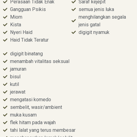
Perasaan Tidak Enak
Saraf kejepit
Gangguan Psikis
semua jenis luka
Miom
menghilangkan segala
Kista
jenis gatal
Nyeri Haid
digigit nyamuk
Haid Tidak Teratur
digigit binatang
menambah vitalitas seksual
jamuran
bisul
kutil
jerawat
mengatasi komedo
sembelit, wasir/ambient
muka kusam
flek hitam pada wajah
tahi lalat yang terus membesar