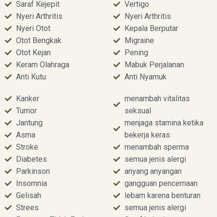
Saraf Kejepit
Vertigo
Nyeri Arthritis
Nyeri Arthritis
Nyeri Otot
Kepala Berputar
Otot Bengkak
Migraine
Otot Kejan
Pening
Keram Olahraga
Mabuk Perjalanan
Anti Kutu
Anti Nyamuk
Kanker
menambah vitalitas
Tumor
seksual
Jantung
menjaga stamina ketika
Asma
bekerja keras
Stroke
menambah sperma
Diabetes
semua jenis alergi
Parkinson
anyang anyangan
Insomnia
gangguan pencernaan
Gelisah
lebam karena benturan
Strees
semua jenis alergi