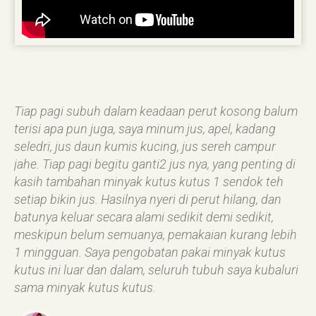
Tiap pagi subuh dalam keadaan perut kosong balum
terisi apa pun juga, saya minum jus, apel, kadang
seledri, jus daun kumis kucing, jus sereh campur
jahe. Tiap pagi begitu ganti2 jus nya, yang penting di
kasih tambahan minyak kutus kutus 1 sendok teh
setiap bikin jus. Hasilnya nyeri di perut hilang, dan
batunya keluar secara alami sedikit demi sedikit,
meskipun belum semuanya, pemakaian kurang lebih
1 mingguan. Saya pengobatan pakai minyak kutus
kutus ini luar dan dalam, seluruh tubuh saya kubaluri
sama minyak kutus kutus.