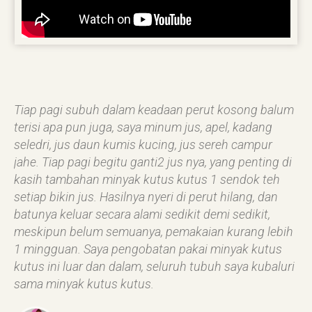
Tiap pagi subuh dalam keadaan perut kosong balum
terisi apa pun juga, saya minum jus, apel, kadang
seledri, jus daun kumis kucing, jus sereh campur
jahe. Tiap pagi begitu ganti2 jus nya, yang penting di
kasih tambahan minyak kutus kutus 1 sendok teh
setiap bikin jus. Hasilnya nyeri di perut hilang, dan
batunya keluar secara alami sedikit demi sedikit,
meskipun belum semuanya, pemakaian kurang lebih
1 mingguan. Saya pengobatan pakai minyak kutus
kutus ini luar dan dalam, seluruh tubuh saya kubaluri
sama minyak kutus kutus.