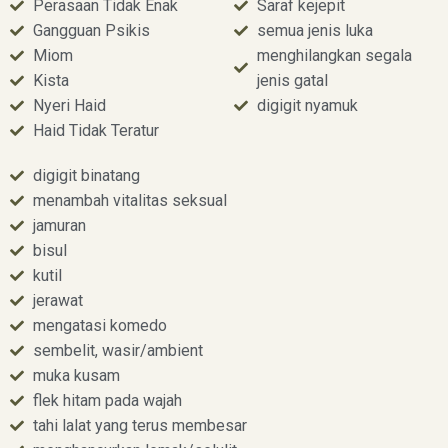
Perasaan Tidak Enak
Saraf kejepit
Gangguan Psikis
semua jenis luka
Miom
menghilangkan segala
Kista
jenis gatal
Nyeri Haid
digigit nyamuk
Haid Tidak Teratur
digigit binatang
menambah vitalitas seksual
jamuran
bisul
kutil
jerawat
mengatasi komedo
sembelit, wasir/ambient
muka kusam
flek hitam pada wajah
tahi lalat yang terus membesar