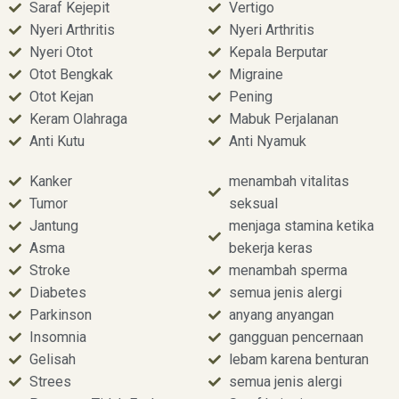
Saraf Kejepit
Vertigo
Nyeri Arthritis
Nyeri Arthritis
Nyeri Otot
Kepala Berputar
Otot Bengkak
Migraine
Otot Kejan
Pening
Keram Olahraga
Mabuk Perjalanan
Anti Kutu
Anti Nyamuk
Kanker
menambah vitalitas
Tumor
seksual
Jantung
menjaga stamina ketika
Asma
bekerja keras
Stroke
menambah sperma
Diabetes
semua jenis alergi
Parkinson
anyang anyangan
Insomnia
gangguan pencernaan
Gelisah
lebam karena benturan
Strees
semua jenis alergi