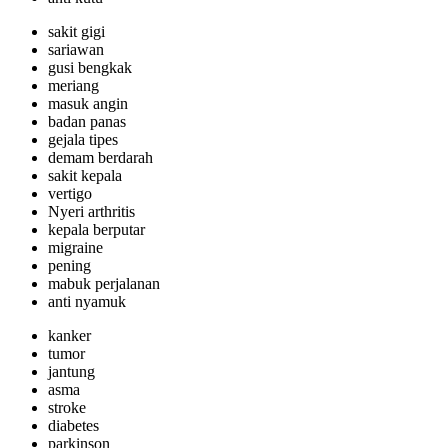
sakit gigi
sariawan
gusi bengkak
meriang
masuk angin
badan panas
gejala tipes
demam berdarah
sakit kepala
vertigo
Nyeri arthritis
kepala berputar
migraine
pening
mabuk perjalanan
anti nyamuk
kanker
tumor
jantung
asma
stroke
diabetes
parkinson