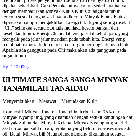
membantu proses penyembuhan serta aman dan nyaman untuk
dipakai sehari-hari. Cara Pemakaiannya cukup sederhana hanya
dengan membalurkan Minyak Kutus Kutus di anggota tubuh
tertentu sesuai dengan sakit yang diderita. Minyak Kutus Kutus
dipercaya mampu mengaktifkan Energi tubuh yang sering disebut
“Chi” sehingga secara otomatis menjaga keseimbangan dan
kesehatan tubuh. Energi Chi adalah energi vital kehidupan, yang
mengalir pada jalur jalur meridian pada tubuh kita. Energi yang
membuat manusia hidup dan semua organ berfungsi dengan baik.
Apabila ada gangguan pada Chi maka akan ada gangguan pada
organ tubuh.
Rp. 170.000,-
ULTIMATE SANGA SANGA MINYAK
TANAMILAH TANAHMU
Menyembuhkan – Merawat – Memudakan Kulit
Komposisi Minyak Tanamu Tanami ini terbuat dari 95% dari
Minyak Nyamplung, yang ditambah dengan sedikit kandungan dari
Minyak Zaitun dan Minyak Kelapa. Minyak Nyamplung sendiri
saat ini sangat sulit di cari, terutama yang belum terproses menjadi
oli. Betul, Minyak biji Nyamplung memang digunakan sebagai