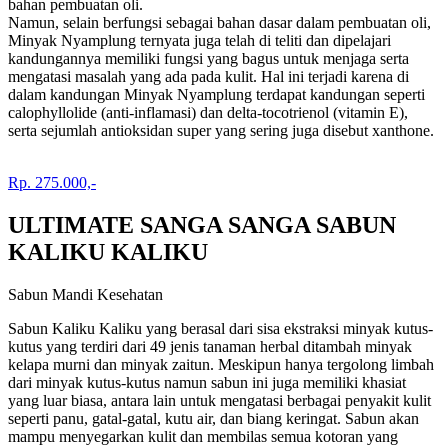
bahan pembuatan oli.
Namun, selain berfungsi sebagai bahan dasar dalam pembuatan oli,
Minyak Nyamplung ternyata juga telah di teliti dan dipelajari
kandungannya memiliki fungsi yang bagus untuk menjaga serta
mengatasi masalah yang ada pada kulit. Hal ini terjadi karena di
dalam kandungan Minyak Nyamplung terdapat kandungan seperti
calophyllolide (anti-inflamasi) dan delta-tocotrienol (vitamin E),
serta sejumlah antioksidan super yang sering juga disebut xanthone.
Rp. 275.000,-
ULTIMATE SANGA SANGA SABUN
KALIKU KALIKU
Sabun Mandi Kesehatan
Sabun Kaliku Kaliku yang berasal dari sisa ekstraksi minyak kutus-
kutus yang terdiri dari 49 jenis tanaman herbal ditambah minyak
kelapa murni dan minyak zaitun. Meskipun hanya tergolong limbah
dari minyak kutus-kutus namun sabun ini juga memiliki khasiat
yang luar biasa, antara lain untuk mengatasi berbagai penyakit kulit
seperti panu, gatal-gatal, kutu air, dan biang keringat. Sabun akan
mampu menyegarkan kulit dan membilas semua kotoran yang