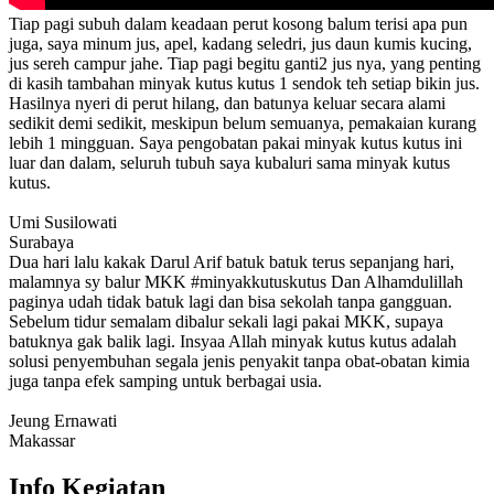
Tiap pagi subuh dalam keadaan perut kosong balum terisi apa pun
juga, saya minum jus, apel, kadang seledri, jus daun kumis kucing,
jus sereh campur jahe. Tiap pagi begitu ganti2 jus nya, yang penting
di kasih tambahan minyak kutus kutus 1 sendok teh setiap bikin jus.
Hasilnya nyeri di perut hilang, dan batunya keluar secara alami
sedikit demi sedikit, meskipun belum semuanya, pemakaian kurang
lebih 1 mingguan. Saya pengobatan pakai minyak kutus kutus ini
luar dan dalam, seluruh tubuh saya kubaluri sama minyak kutus
kutus.
Umi Susilowati
Surabaya
Dua hari lalu kakak Darul Arif batuk batuk terus sepanjang hari,
malamnya sy balur MKK #minyakkutuskutus Dan Alhamdulillah
paginya udah tidak batuk lagi dan bisa sekolah tanpa gangguan.
Sebelum tidur semalam dibalur sekali lagi pakai MKK, supaya
batuknya gak balik lagi. Insyaa Allah minyak kutus kutus adalah
solusi penyembuhan segala jenis penyakit tanpa obat-obatan kimia
juga tanpa efek samping untuk berbagai usia.
Jeung Ernawati
Makassar
Info Kegiatan