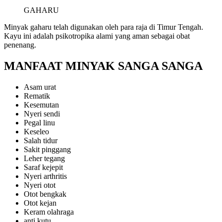
GAHARU
Minyak gaharu telah digunakan oleh para raja di Timur Tengah.
Kayu ini adalah psikotropika alami yang aman sebagai obat
penenang.
MANFAAT MINYAK SANGA SANGA
Asam urat
Rematik
Kesemutan
Nyeri sendi
Pegal linu
Keseleo
Salah tidur
Sakit pinggang
Leher tegang
Saraf kejepit
Nyeri arthritis
Nyeri otot
Otot bengkak
Otot kejan
Keram olahraga
anti kutu