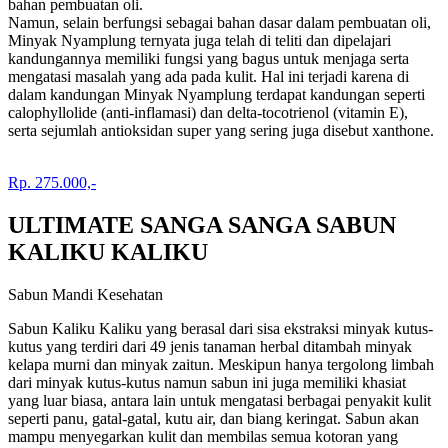
bahan pembuatan oli.
Namun, selain berfungsi sebagai bahan dasar dalam pembuatan oli,
Minyak Nyamplung ternyata juga telah di teliti dan dipelajari
kandungannya memiliki fungsi yang bagus untuk menjaga serta
mengatasi masalah yang ada pada kulit. Hal ini terjadi karena di
dalam kandungan Minyak Nyamplung terdapat kandungan seperti
calophyllolide (anti-inflamasi) dan delta-tocotrienol (vitamin E),
serta sejumlah antioksidan super yang sering juga disebut xanthone.
Rp. 275.000,-
ULTIMATE SANGA SANGA SABUN
KALIKU KALIKU
Sabun Mandi Kesehatan
Sabun Kaliku Kaliku yang berasal dari sisa ekstraksi minyak kutus-
kutus yang terdiri dari 49 jenis tanaman herbal ditambah minyak
kelapa murni dan minyak zaitun. Meskipun hanya tergolong limbah
dari minyak kutus-kutus namun sabun ini juga memiliki khasiat
yang luar biasa, antara lain untuk mengatasi berbagai penyakit kulit
seperti panu, gatal-gatal, kutu air, dan biang keringat. Sabun akan
mampu menyegarkan kulit dan membilas semua kotoran yang