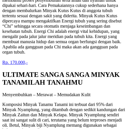
membantu proses penyembuhan serta aman dan nyaman untuk
dipakai sehari-hari. Cara Pemakaiannya cukup sederhana hanya
dengan membalurkan Minyak Kutus Kutus di anggota tubuh
tertentu sesuai dengan sakit yang diderita. Minyak Kutus Kutus
dipercaya mampu mengaktifkan Energi tubuh yang sering disebut
“Chi” sehingga secara otomatis menjaga keseimbangan dan
kesehatan tubuh. Energi Chi adalah energi vital kehidupan, yang
mengalir pada jalur jalur meridian pada tubuh kita. Energi yang
membuat manusia hidup dan semua organ berfungsi dengan baik.
Apabila ada gangguan pada Chi maka akan ada gangguan pada
organ tubuh.
Rp. 170.000,-
ULTIMATE SANGA SANGA MINYAK
TANAMILAH TANAHMU
Menyembuhkan – Merawat – Memudakan Kulit
Komposisi Minyak Tanamu Tanami ini terbuat dari 95% dari
Minyak Nyamplung, yang ditambah dengan sedikit kandungan dari
Minyak Zaitun dan Minyak Kelapa. Minyak Nyamplung sendiri
saat ini sangat sulit di cari, terutama yang belum terproses menjadi
oli. Betul, Minyak biji Nyamplung memang digunakan sebagai