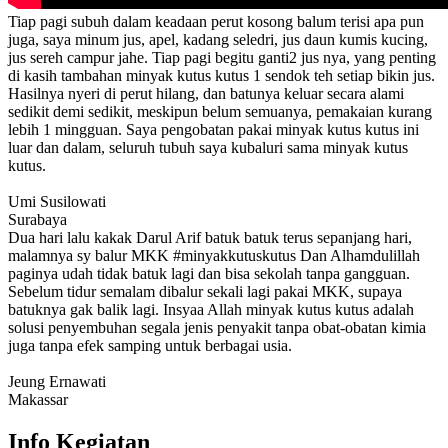
Tiap pagi subuh dalam keadaan perut kosong balum terisi apa pun
juga, saya minum jus, apel, kadang seledri, jus daun kumis kucing,
jus sereh campur jahe. Tiap pagi begitu ganti2 jus nya, yang penting
di kasih tambahan minyak kutus kutus 1 sendok teh setiap bikin jus.
Hasilnya nyeri di perut hilang, dan batunya keluar secara alami
sedikit demi sedikit, meskipun belum semuanya, pemakaian kurang
lebih 1 mingguan. Saya pengobatan pakai minyak kutus kutus ini
luar dan dalam, seluruh tubuh saya kubaluri sama minyak kutus
kutus.
Umi Susilowati
Surabaya
Dua hari lalu kakak Darul Arif batuk batuk terus sepanjang hari,
malamnya sy balur MKK #minyakkutuskutus Dan Alhamdulillah
paginya udah tidak batuk lagi dan bisa sekolah tanpa gangguan.
Sebelum tidur semalam dibalur sekali lagi pakai MKK, supaya
batuknya gak balik lagi. Insyaa Allah minyak kutus kutus adalah
solusi penyembuhan segala jenis penyakit tanpa obat-obatan kimia
juga tanpa efek samping untuk berbagai usia.
Jeung Ernawati
Makassar
Info Kegiatan