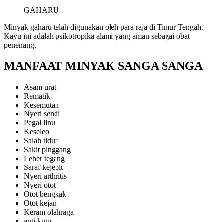
GAHARU
Minyak gaharu telah digunakan oleh para raja di Timur Tengah.
Kayu ini adalah psikotropika alami yang aman sebagai obat
penenang.
MANFAAT MINYAK SANGA SANGA
Asam urat
Rematik
Kesemutan
Nyeri sendi
Pegal linu
Keseleo
Salah tidur
Sakit pinggang
Leher tegang
Saraf kejepit
Nyeri arthritis
Nyeri otot
Otot bengkak
Otot kejan
Keram olahraga
anti kutu