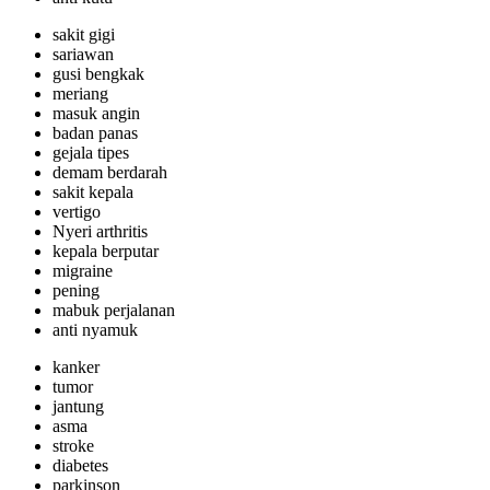
sakit gigi
sariawan
gusi bengkak
meriang
masuk angin
badan panas
gejala tipes
demam berdarah
sakit kepala
vertigo
Nyeri arthritis
kepala berputar
migraine
pening
mabuk perjalanan
anti nyamuk
kanker
tumor
jantung
asma
stroke
diabetes
parkinson